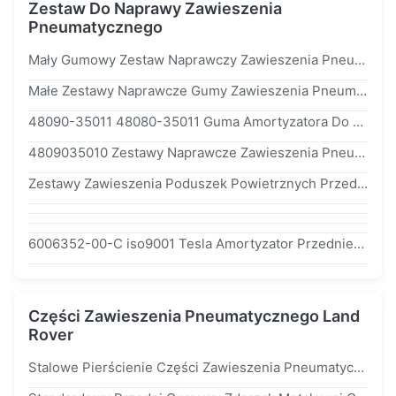
Zestaw Do Naprawy Zawieszenia
Pneumatycznego
Mały Gumowy Zestaw Naprawczy Zawieszenia Pneumatycznego Do Przednich Amortyzatorów Jaguara f038609003 C2C41339 C2C41349
Małe Zestawy Naprawcze Gumy Zawieszenia Pneumatycznego Do Przednich Amortyzatorów Jaguar f038609003 C2C41339 C2C41349
48090-35011 48080-35011 Guma Amortyzatora Do Tylnej Sprężyny Powietrznej Toyota Prado
4809035010 Zestawy Naprawcze Zawieszenia Pneumatycznego Do Tylnego Zawieszenia Pneumatycznego Prado 4809035011
Zestawy Zawieszenia Poduszek Powietrznych Przednie Kable, Samochodowe Elementy Zawieszenia Do Audi a8 4E0616039AF 4E0616040AF
6006352-00-C iso9001 Tesla Amortyzator Przedniego Zawieszenia Pneumatycznego
Części Zawieszenia Pneumatycznego Land
Rover
Stalowe Pierścienie Części Zawieszenia Pneumatycznego Land Rover Przedni Amortyzator 22271123