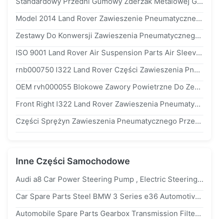
Standardowy Przedni Gumowy Zderzak Metalowej Głowicy Do Części Zawieszenia Pneumatycznego Land Rover l322 OE # rnb000740
Model 2014 Land Rover Zawieszenie Pneumatyczne Części Amortyzator Przedni OEM 22271123
Zestawy Do Konwersji Zawieszenia Pneumatycznego Land Rover Pokrywa Przednia Z Aluminium Discovery 3 rnb501580
ISO 9001 Land Rover Air Suspension Parts Air Sleeve For Discovery 3 Front rnb501580
rnb000750 l322 Land Rover Części Zawieszenia Pneumatycznego Przedni Bufor Wewnętrzny
OEM rvh000055 Blokowe Zawory Powietrzne Do Zestawów Naprawczych Sprężarek Zawieszenia Pneumatycznego Land Rover
Front Right l322 Land Rover Zawieszenia Pneumatyczne Części Stalowe Zaciski OEM rnb000750
Części Sprężyn Zawieszenia Pneumatycznego Przedni Gumowy Pęcherz OEM rkb500082 Do Land Rover l322
Inne Części Samochodowe
Audi a8 Car Power Steering Pump , Electric Steering Pump OE# 4E0145156C
Car Spare Parts Steel BMW 3 Series e36 Automotive Control Arm With Ball Joint
Automobile Spare Parts Gearbox Transmission Filters For Acura Isuzu Trooper Opel Omega