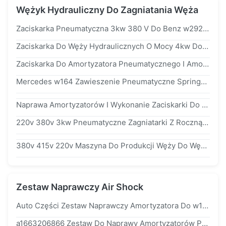
Wężyk Hydrauliczny Do Zagniatania Węża
Zaciskarka Pneumatyczna 3kw 380 V Do Benz w292 w221
Zaciskarka Do Węży Hydraulicznych O Mocy 4kw Do Układu Zawieszenia Amortyzator Pneumatyczny
Zaciskarka Do Amortyzatora Pneumatycznego I Amortyzatora Pneumatycznego
Mercedes w164 Zawieszenie Pneumatyczne Springs Air Hose Crimper Hydraulic Pipe Crimper
Naprawa Amortyzatorów I Wykonanie Zaciskarki Do Układu Zawieszenia Pneumatycznego Mercedes BMW Audi,
220v 380v 3kw Pneumatyczne Zagniatarki Z Roczną Gwarancją
380v 415v 220v Maszyna Do Produkcji Węży Do Węży Hydraulicznych Określonych Zestaw Umiera
Zestaw Naprawczy Air Shock
Auto Części Zestaw Naprawczy Amortyzatora Do w166 Merceds-Bens w166 a1643201204 a2213201704
a1663206866 Zestaw Do Naprawy Amortyzatorów Pneumatycznych w166 Niski Montaż Gumowy / Auto Spare Parts