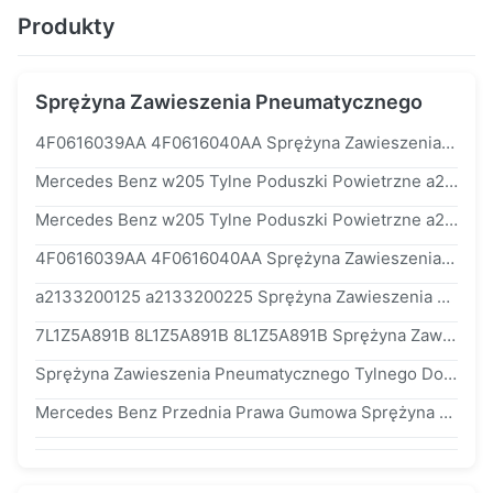
Produkty
Sprężyna Zawieszenia Pneumatycznego
4F0616039AA 4F0616040AA Sprężyna Zawieszenia Pneumatycznego Do Amortyzatora Audi a6 c6 Przód
Mercedes Benz w205 Tylne Poduszki Powietrzne a2053200725 a2053200825
Mercedes Benz w205 Tylne Poduszki Powietrzne a2053200725 a2053200825
4F0616039AA 4F0616040AA Sprężyna Zawieszenia Pneumatycznego Do Przedniego Amortyzatora Audi a6 c6
a2133200125 a2133200225 Sprężyna Zawieszenia Pneumatycznego Do Mercedesa w213
7L1Z5A891B 8L1Z5A891B 8L1Z5A891B Sprężyna Zawieszenia Pneumatycznego Do Lincoln Navigator Ford Expedition 2007-2012
Sprężyna Zawieszenia Pneumatycznego Tylnego Do Land Rovera Vogue l405 Lewa lr052171
Mercedes Benz Przednia Prawa Gumowa Sprężyna Pneumatyczna Do w166 ML - Klasa / x166 GL - Klasa 1663201413