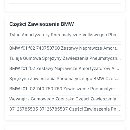
Części Zawieszenia BMW
Tylne Amortyzatory Pneumatyczne Volkswagen Phaeton 3D0616002
BMW f01 f02 740750760 Zestawy Naprawcze Amortyzatorów Tylnych 37126791675 37126791676
Tuleja Gumowa Sprężyny Zawieszenia Pneumatycznego Do BMW e39 5 Series 37121094613
BMW f01 f02 Zestawy Naprawcze Amortyzatorów Aluminiowych Z Tyłu Wewnątrz Z Tyłu OE 37126791675 37126791676
Sprężyna Zawieszenia Pneumatycznego BMW Części Zawieszenia Pneumatycznego BMW / Komponent Poduszki Powietrznej TOP HEAD BMW 7 - Seria f02 37126791676
BMW f01 f02 740 750 760 Zawieszenie Pneumatyczne Amortyzator Tylny Gumowy Wewnątrz OE # 37126791675 37126791676
Wewnątrz Gumowego Zderzaka Części Zawieszenia Pneumatycznego BMW 37126785535 Dla e65 e66 2001-2007
37126785535 37126785537 Części Zawieszenia Pneumatycznego BMW Kabel Amortyzatora Tylnego Do e65 e66 730d 740d 735i 745i 2001-2007