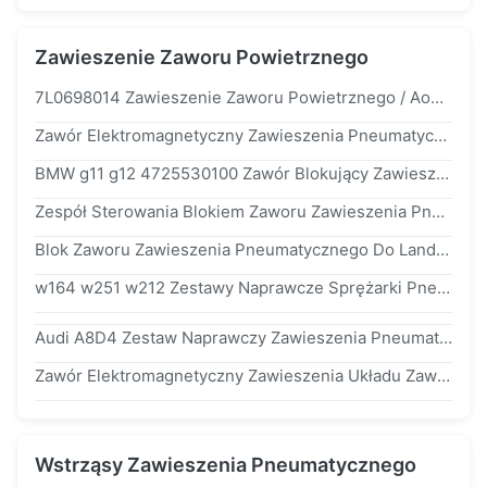
Zawieszenie Zaworu Powietrznego
7L0698014 Zawieszenie Zaworu Powietrznego / Aodi q7 Volkswagen Touareg Zawór Amortyzujący
Zawór Elektromagnetyczny Zawieszenia Pneumatycznego Do Sprężarki Powietrza Land Rover l405 lr070246
BMW g11 g12 4725530100 Zawór Blokujący Zawieszenie Pneumatyczne
Zespół Sterowania Blokiem Zaworu Zawieszenia Pneumatycznego Do Land Rover Sport lr3 lr4 Discovery rvh500070
Blok Zaworu Zawieszenia Pneumatycznego Do Land Rover Discovery 3 lr3 lr4 rvh500060 I rvh500070
w164 w251 w212 Zestawy Naprawcze Sprężarki Pneumatycznej / Bloku Elektromagnetycznego Zaworu Powietrza
Audi A8D4 Zestaw Naprawczy Zawieszenia Pneumatycznego Sprężarki Bloku 4H0616005C
Zawór Elektromagnetyczny Zawieszenia Układu Zawieszenia Dla Land Rover Range Rover
Wstrząsy Zawieszenia Pneumatycznego