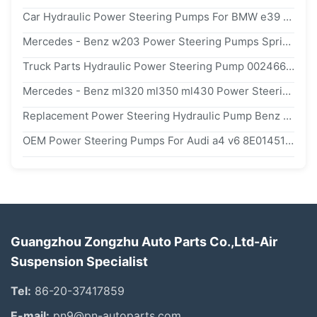
Car Hydraulic Power Steering Pumps For BMW e39 OEM 32411092741 2411092742
Mercedes - Benz w203 Power Steering Pumps Sprinter 0024668801
Truck Parts Hydraulic Power Steering Pump 0024667501 0024667601 For Mercedes - Benz
Mercedes - Benz ml320 ml350 ml430 Power Steering Pumps OE 0024663801
Replacement Power Steering Hydraulic Pump Benz c220 e200 OEM 0024661001
OEM Power Steering Pumps For Audi a4 v6 8E0145155N 8D0145156N 8D0145156F
Guangzhou Zongzhu Auto Parts Co.,Ltd-Air
Suspension Specialist
Tel:
86-20-37417859
E-mail:
pn9@pn-autoparts.com