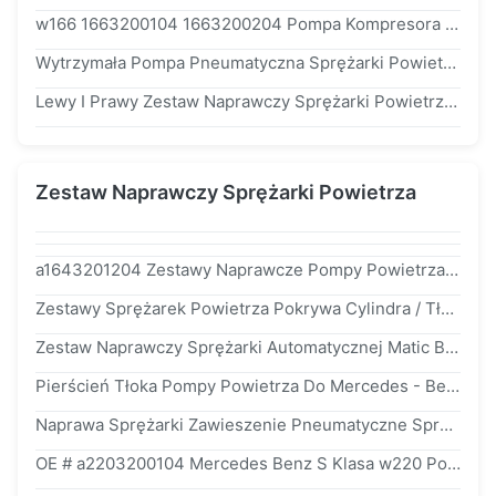
w166 1663200104 1663200204 Pompa Kompresora Z Zawieszeniem Pneumatycznym / Części Do Zawieszenia Pneumatycznego Mercedes Benz
Wytrzymała Pompa Pneumatyczna Sprężarki Powietrznej a1643201204 a1643200304 Dla AMK Mercedes - Benz w164
Lewy I Prawy Zestaw Naprawczy Sprężarki Powietrza Dla Audi a8 d3 4e OE # 4E0616005H 4E0616005F
Zestaw Naprawczy Sprężarki Powietrza
a1643201204 Zestawy Naprawcze Pompy Powietrza Do Sprężarki Z Wypełnieniem Gazowym Kompresor Z Tworzywa Sztucznego Do Mercedesa w164 x164
Zestawy Sprężarek Powietrza Pokrywa Cylindra / Tłoczysko a2213200704 a1643201204 Dla Mercedes Benz w221
Zestaw Naprawczy Sprężarki Automatycznej Matic Benz w220 w221 w164 Vlave Elektromagnetyczny a2203200104 a2113200304
Pierścień Tłoka Pompy Powietrza Do Mercedes - Benz w220 BMW f02 AUD q7 a2203200104 / 37206789450 / 4L0698007
Naprawa Sprężarki Zawieszenie Pneumatyczne Sprężarki Pneumatycznej Mercedes Benz Klasy S Naprawa Naprawa OE # a2203200104
OE # a2203200104 Mercedes Benz S Klasa w220 Pompa Powietrza Pokrywa Cylindra Zawieszenie Pneumatyczne Sprężarka Naprawa Naprawy