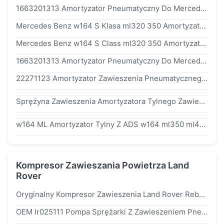
1663201313 Amortyzator Pneumatyczny Do Mercedesa GL - Klasa x166 GL w166 166 320 13 13 Amortyzator Pneumatyczny
Mercedes Benz w164 S Klasa ml320 350 Amortyzator Pneumatyczny 1643200125
Mercedes Benz w164 S Class ml320 350 Amortyzator Pneumatyczny 1643200125
1663201313 Amortyzator Pneumatyczny Do Mercedesa GL - Klasa x166 GL w166 166320 13 13 Air Strut
22271123 Amortyzator Zawieszenia Pneumatycznego Do Przodu Land Rover Vogue l405
Sprężyna Zawieszenia Amortyzatora Tylnego Zawieszenia Dla Mercedes w166 Zawieszenie Pneumatyczne Shock 1663200130
w164 ML Amortyzator Tylny Z ADS w164 ml350 ml420 ml500 OE a1643200731
Kompresor Zawieszania Powietrza Land
Rover
Oryginalny Kompresor Zawieszenia Land Rover Rebuild Grand Cherokee Kompressor
OEM lr025111 Pompa Sprężarki Z Zawieszeniem Pneumatycznym Do Land Rover Range Rover l322 Old Modle 2002