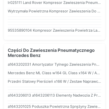
lr025111 Land Rover Kompresor Zawieszenia Pneumatycznego Land Rover Range Tylne / Prawe Położenie
Wytrzymała Powietrzna Kompresor Zawieszenia Do Land Rovera Discovery 3 4 Air Ride Pump
95535890104 Kompresor Zawieszenia Powietrza Land Rover Do q7 Touareg Air Ride Pump Porsche Cayenne
Części Do Zawieszenia Pneumatycznego
Mercedes Benz
a1643202031 Amortyzator Tylnego Zawieszenia Pneumatycznego Mercedes Benz ML Class w164 GL Class x164 W/ADS
Mercedes Benz ML Class w164 GL Class x164 W / ADS Tylny Amortyzator Pneumatyczny a1643202031
Przedni Stalowy Pierścień x166 W / Zestaw Naprawczy Airmatic Do Mercedes - Benz w166 OE a1663201313 a1663201413
a1643206013 a1643206113 Elementy Nadwozia Z Przodu Bez Reklam Dla MERCEDES w164gl ML
a1643201025 Poduszka Powietrzna Sprężyny Zawieszenia Mercedes gl350 gl450 gl300 Rear