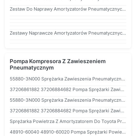
Zestaw Do Naprawy Amortyzatorów Pneumatycznych Z Dolnym Napędem Gumowym Do Naprawy Zawieszenia Mercedesa w166 Z Przodu a1663206766
Zestawy Naprawcze Amortyzatorów Pneumatycznych Airmatic Mocowanie Amortyzatora Przedniego Górnego Do Mercedes Benz w164 OE # a1643206013
Pompa Kompresora Z Zawieszeniem
Pneumatycznym
55880-3N000 Sprężarka Zawieszenia Pneumatycznego Do Pompy Balonowej Hyundai Equus Genesis Centennial
37206861882 37206884682 Pompa Sprężarki Zawieszenia Pneumatycznego Do BMW g11 g12
55880-3N000 Sprężarka Zawieszenia Pneumatycznego Do Pompki Balonowej Hyundai Equus Genesis Centennial
37206861882 37206884682 Pompa Sprężarki Zawieszenia Pneumatycznego Do BMW g11 g12
Sprężarka Powietrza Z Amortyzatorem Do Toyota Prado Land Cruiser Z Doniczką 48910-60040 48910-60020
48910-60040 48910-60020 Pompa Sprężarki Powietrza Do Amortyzatora Toyota Prado Land Cruiser Bez Garnka