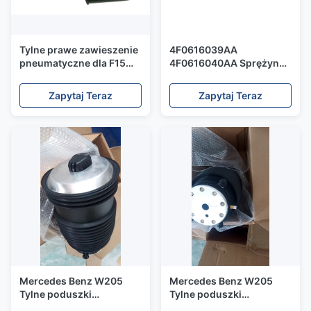
Tylne prawe zawieszenie
4F0616039AA
pneumatyczne dla F15
4F0616040AA Sprężyna
F16 OEM 37126795014 1
zawieszenia
rok gwarancji
pneumatycznego do
Zapytaj Teraz
Zapytaj Teraz
amortyzatora Audi A6 C6
Przód
Mercedes Benz W205
Mercedes Benz W205
Tylne poduszki
Tylne poduszki
powietrzne
powietrzne