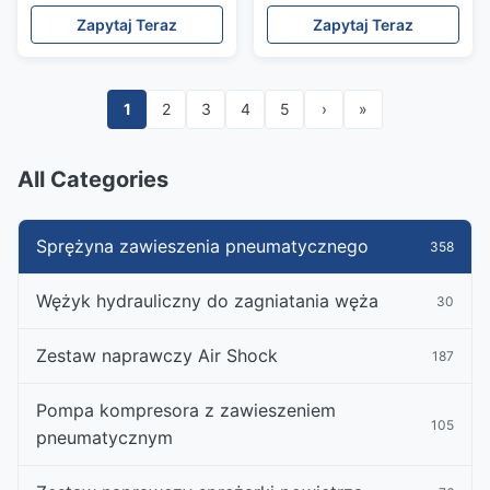
A2053200725
A2053200725
Zapytaj Teraz
Zapytaj Teraz
A2053200825
A2053200825
1
2
3
4
5
›
»
All Categories
Sprężyna zawieszenia pneumatycznego
358
Wężyk hydrauliczny do zagniatania węża
30
Zestaw naprawczy Air Shock
187
Pompa kompresora z zawieszeniem
105
pneumatycznym