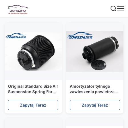
Original Standard Size Air
Amortyzator tylnego
Suspension Spring For
zawieszenia powietrza
Toyota 4 Runner Prado
A1643200625 Mercedes-
Lexus GX470
Benz W164 ML Air Spring
Zapytaj Teraz
Zapytaj Teraz