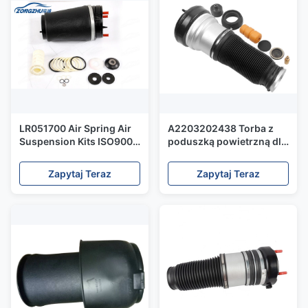
LR051700 Air Spring Air
A2203202438 Torba z
Suspension Kits ISO9001
poduszką powietrzną dla
Sample Available
Mercedesa Klasy W220 z
przodu
Zapytaj Teraz
Zapytaj Teraz