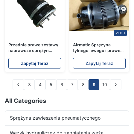
VIDEO
Przednie prawe zestawy
Airmatic Sprężyna
naprawcze sprężyn
tylnego lewego i prawego
powietrznych
zawieszenia
37116757502
pneumatycznego
Zapytaj Teraz
Zapytaj Teraz
37116761444 Do BMW X5
A2113200725
E53 2000-2006
A2113200825 Dla
Mercedesa E - Klasa
3
4
5
6
7
W211 2003-2009
8
9
10
All Categories
Sprężyna zawieszenia pneumatycznego
Wężyk hydrauliczny do zagniatania węża