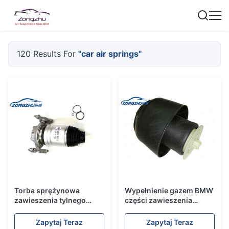
120 Results For
"car air springs"
Torba sprężynowa
Wypełnienie gazem BMW
zawieszenia tylnego
części zawieszenia
zawieszenia dla Audi Q7
pneumatycznego 5 Seria
VW Touareg Cayenne
F07 GT sprężyna
Zapytaj Teraz
Zapytaj Teraz