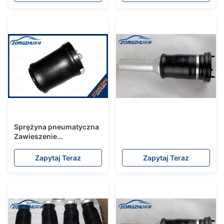
2011-2016 7P6601020K
gumowa z tyłu
37106781827
Sprężyna pneumatyczna
Zawieszenie
pneumatyczne Części
tylne prawe 5 - Seria E39
Zapytaj Teraz
Zapytaj Teraz
37121094614