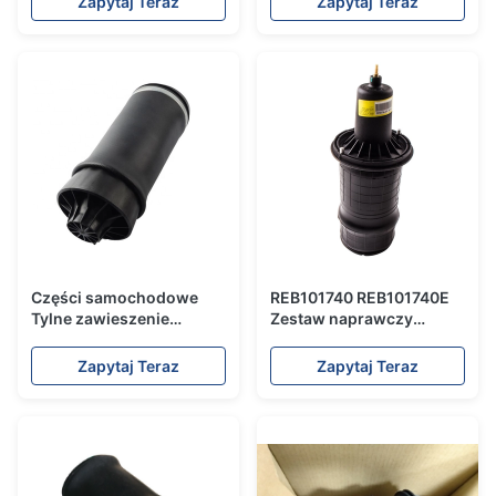
Zapytaj Teraz
Zapytaj Teraz
Części samochodowe
REB101740 REB101740E
Tylne zawieszenie
Zestaw naprawczy
pneumatyczne poduszki
sprężyny zawieszenia
powietrznej 68029912AE
pneumatycznego do P38
Zapytaj Teraz
Zapytaj Teraz
Dla Grand Cherokee
z przodu
2011-2016 Zestawy
naprawcze zawieszenia
pneumatycznego