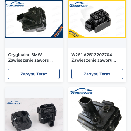
Oryginalne BMW
W251 A2513202704
Zawieszenie zaworu
Zawieszenie zaworu
sprężonego powietrza
powietrznego / Części
37206789450 Stan
zawieszenia
Zapytaj Teraz
Zapytaj Teraz
odbudowy
pneumatycznego