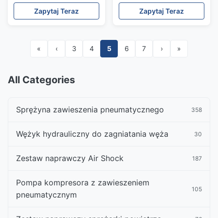
Suspension Parts
Suspension Valves
Zapytaj Teraz
Zapytaj Teraz
A1644605303
«
‹
3
4
5
6
7
›
»
All Categories
Sprężyna zawieszenia pneumatycznego
358
Wężyk hydrauliczny do zagniatania węża
30
Zestaw naprawczy Air Shock
187
Pompa kompresora z zawieszeniem
105
pneumatycznym