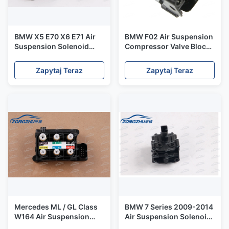
BMW X5 E70 X6 E71 Air
BMW F02 Air Suspension
Suspension Solenoid
Compressor Valve Block
Valve 37136772443
OEM 37206789450
37136772444
Repair Kit
Zapytaj Teraz
Zapytaj Teraz
Mercedes ML / GL Class
BMW 7 Series 2009-2014
W164 Air Suspension
Air Suspension Solenoid
Valves For Air
Valve 4722555610 Air