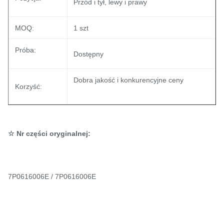
Przód i tył, lewy i prawy
MOQ:
1 szt
Próba:
Dostępny
Dobra jakość i konkurencyjne ceny
Korzyść:
☆ Nr części oryginalnej:
7P0616006E / 7P0616006E