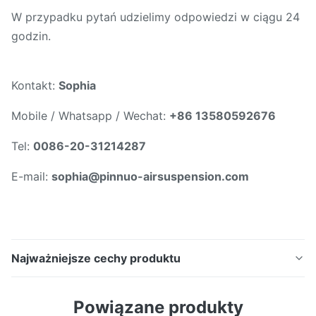
W przypadku pytań udzielimy odpowiedzi w ciągu 24
godzin.
Kontakt:
Sophia
Mobile / Whatsapp / Wechat:
+86 13580592676
Tel:
0086-20-31214287
E-mail:
sophia@pinnuo-airsuspension.com
Najważniejsze cechy produktu
Amortyzacja pneumatyczna dla Klasy E W212
Powiązane produkty
2123200825 Tylne prawe zawieszenie pneumatyczne