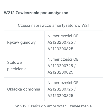
W212 Zawieszenie pneumatyczne
Części naprawcze amortyzatorów W21
Numer części OE:
Rękaw gumowy
A2123200725 /
A2123200825
Numer części OE:
Stalowe
A2123200725 /
pierścienie
A2123200825
Numer części OE:
Okładka ochronna
A2123200725 /
A2123200825
W 212 Części do amortyzacji zawieszenia