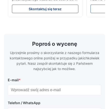
Produkt jest w 100% kompatybilny z
Right 4G06
oryginalną częścią . Produkt: Poduszka
4G0616002T
Skontaktuj się teraz
powietrzna i poduszka powietrzna Numer
Zestaw do 
OEM: 06700675190 Model nr.:
pneumatycz
06700675190 Pozycja: Tylny Stan produktu:
pneumatycz
Całkiem nowy MOQ: 1 kawałki Próba:
Guma poniże
Dostępny Korzyś...
Audi A6C7 ..
Poproś o wycenę
Uprzejmie prosimy o skorzystanie z naszego formularza
kontaktowego online poniżej w przypadku jakichkolwiek
pytań. Nasz zespół skontaktuje się z Państwem
najszybciej jak to możliwe.
E-mail
*
Telefon / WhatsApp