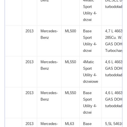
Benz
4Matic
DIESEL DOH
Sport
turbodołado
Utility 4-
drzwi
2013
Mercedes-
ML500
Base
4,7 L 4663C
Benz
Sport
285Cu.
W.
V
Utility 4-
GAS DOHC
drzwi
Turbocharge
2013
Mercedes-
ML550
4Matic
4,6 L 4663C
Benz
Sport
GAS DOHC 
Utility 4-
turbodołado
drzwiowe
2013
Mercedes-
ML550
Base
4,6 L 4663C
Benz
Sport
GAS DOHC 
Utility 4-
turbodołado
drzwi
2013
Mercedes-
ML63
Base
5,5L 5461CC