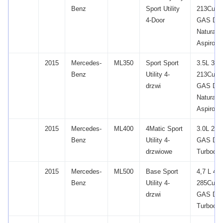
Benz
Sport Utility
213Cu.
W
4-Door
GAS DO
Naturalni
Aspirow
2015
Mercedes-
ML350
Sport Sport
3.5L 34
Benz
Utility 4-
213Cu.
W
drzwi
GAS DO
Naturalni
Aspirow
2015
Mercedes-
ML400
4Matic Sport
3.0L 29
Benz
Utility 4-
GAS DO
drzwiowe
Turbodo
2015
Mercedes-
ML500
Base Sport
4,7 L 46
Benz
Utility 4-
285Cu.
W
drzwi
GAS DO
Turbocha