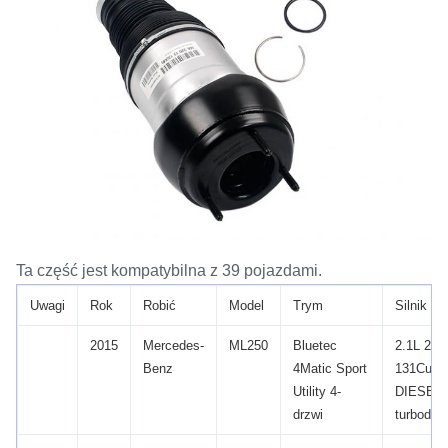
Ta część jest kompatybilna z 39 pojazdami.
Uwagi
Rok
Robić
Model
Trym
Silnik
2015
Mercedes-
ML250
Bluetec
2.1L 21
Benz
4Matic Sport
131Cu.
W
Utility 4-
DIESEL
drzwi
turbodoł