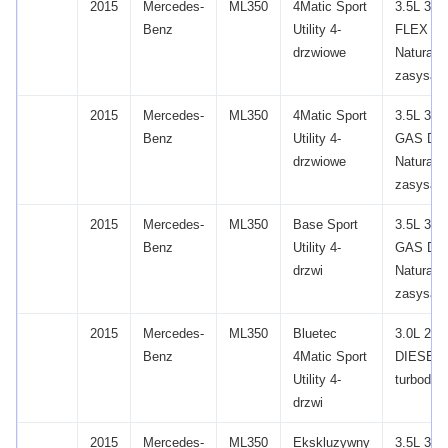
2015
Mercedes-
ML350
4Matic Sport
3.5L 34
Benz
Utility 4-
FLEX D
drzwiowe
Naturalni
zasysan
2015
Mercedes-
ML350
4Matic Sport
3.5L 34
Benz
Utility 4-
GAS DO
drzwiowe
Naturalni
zasysan
2015
Mercedes-
ML350
Base Sport
3.5L 34
Benz
Utility 4-
GAS DO
drzwi
Naturalni
zasysan
2015
Mercedes-
ML350
Bluetec
3.0L 29
Benz
4Matic Sport
DIESEL
Utility 4-
turbodoł
drzwi
2015
Mercedes-
ML350
Ekskluzywny
3.5L 34