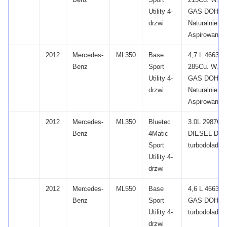
Utility 4-
GAS DOHC
drzwi
Naturalnie
Aspirowane
2012
Mercedes-
ML350
Base
4,7 L 4663C
Benz
Sport
285Cu.
W.
V
Utility 4-
GAS DOHC
drzwi
Naturalnie
Aspirowane
2012
Mercedes-
ML350
Bluetec
3.0L 2987CC
Benz
4Matic
DIESEL DOH
Sport
turbodołado
Utility 4-
drzwi
2012
Mercedes-
ML550
Base
4,6 L 4663C
Benz
Sport
GAS DOHC 
Utility 4-
turbodołado
drzwi