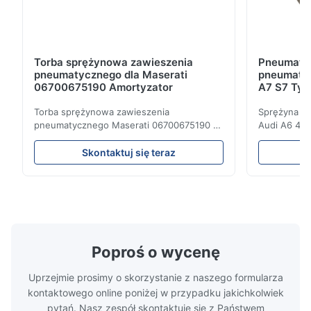
Torba sprężynowa zawieszenia
Pneumaty
pneumatycznego dla Maserati
pneumatyc
06700675190 Amortyzator
A7 S7 Tyl
4G061600
Torba sprężynowa zawieszenia
Sprężyna ga
pneumatycznego Maserati 06700675190 •
Audi A6 4G 
Produkt jest w 100% kompatybilny z
Right 4G06
oryginalną częścią . Produkt: Poduszka
4G0616002T
Skontaktuj się teraz
powietrzna i poduszka powietrzna Numer
Zestaw do 
OEM: 06700675190 Model nr.:
pneumatycz
06700675190 Pozycja: Tylny Stan produktu:
pneumatycz
Całkiem nowy MOQ: 1 kawałki Próba:
Guma poniże
Dostępny Korzyś...
Audi A6C7 ..
Poproś o wycenę
Uprzejmie prosimy o skorzystanie z naszego formularza
kontaktowego online poniżej w przypadku jakichkolwiek
pytań. Nasz zespół skontaktuje się z Państwem