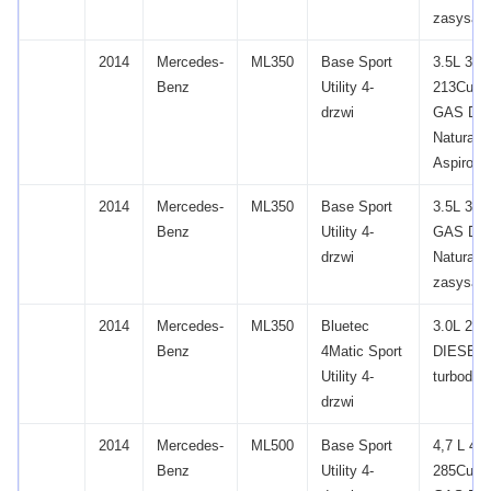
zasysan
2014
Mercedes-
ML350
Base Sport
3.5L 34
Benz
Utility 4-
213Cu.
W
drzwi
GAS DO
Naturalni
Aspirow
2014
Mercedes-
ML350
Base Sport
3.5L 34
Benz
Utility 4-
GAS DO
drzwi
Naturalni
zasysan
2014
Mercedes-
ML350
Bluetec
3.0L 29
Benz
4Matic Sport
DIESEL
Utility 4-
turbodoł
drzwi
2014
Mercedes-
ML500
Base Sport
4,7 L 46
Benz
Utility 4-
285Cu.
W