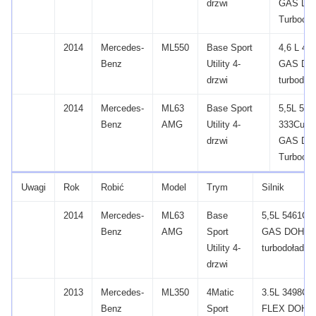
drzwi
GAS DO
Turbocha
2014
Mercedes-
ML550
Base Sport
4,6 L 46
Benz
Utility 4-
GAS DO
drzwi
turbodoł
2014
Mercedes-
ML63
Base Sport
5,5L 54
Benz
AMG
Utility 4-
333Cu.
W
drzwi
GAS DO
Turbocha
Uwagi
Rok
Robić
Model
Trym
Silnik
2014
Mercedes-
ML63
Base
5,5L 5461CC
Benz
AMG
Sport
GAS DOHC 
Utility 4-
turbodołado
drzwi
2013
Mercedes-
ML350
4Matic
3.5L 3498CC
Benz
Sport
FLEX DOHC