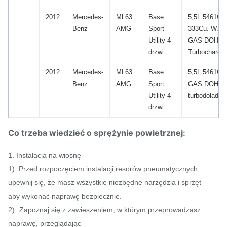
2012
Mercedes-
ML63
Base
5,5L 5461CC
Benz
AMG
Sport
333Cu.
W.
V
Utility 4-
GAS DOHC
drzwi
Turbocharge
2012
Mercedes-
ML63
Base
5,5L 5461CC
Benz
AMG
Sport
GAS DOHC 
Utility 4-
turbodołado
drzwi
Co trzeba wiedzieć o sprężynie powietrznej:
1. Instalacja na wiosnę
1). Przed rozpoczęciem instalacji resorów pneumatycznych,
upewnij się, że masz wszystkie niezbędne narzędzia i sprzęt
aby wykonać naprawę bezpiecznie.
2).
Zapoznaj się z zawieszeniem, w którym przeprowadzasz
naprawę, przeglądając