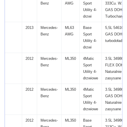
Benz
AMG
Sport
333Cu.
W.
V
Utility 4-
GAS DOHC
drzwi
Turbocharge
2013
Mercedes-
ML63
Base
5,5L 5461CC
Benz
AMG
Sport
GAS DOHC 
Utility 4-
turbodołado
drzwi
2012
Mercedes-
ML350
4Matic
3.5L 3498CC
Benz
Sport
FLEX DOHC
Utility 4-
Naturalnie
drzwiowe
zasysane
2012
Mercedes-
ML350
4Matic
3.5L 3498CC
Benz
Sport
GAS DOHC
Utility 4-
Naturalnie
drzwiowe
zasysane
2012
Mercedes-
ML350
Base
3.5L 3498CC
Benz
Sport
213Cu.
W.
V