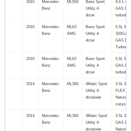
2015
Mercedes-
ML550
Base Sport
4,6 L 46
Benz
Utility 4-
GAS DO
drzwi
turbodoł
2015
Mercedes-
ML63
Base Sport
5,5L 54
Benz
AMG
Utility 4-
333Cu.
W
drzwi
GAS DO
Turbocha
2015
Mercedes-
ML63
Base Sport
5,5L 54
Benz
AMG
Utility 4-
GAS DO
drzwi
turbodoł
2014
Mercedes-
ML350
4Matic Sport
3.5L 34
Benz
Utility 4-
FLEX D
drzwiowe
Naturalni
zasysan
2014
Mercedes-
ML350
4Matic Sport
3.5L 34
Benz
Utility 4-
GAS DO
drzwiowe
Naturalni