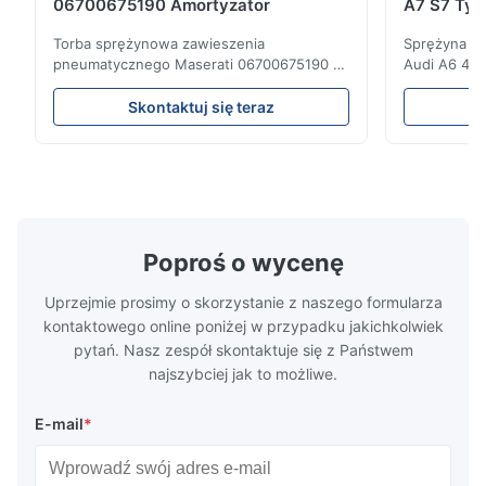
06700675190 Amortyzator
A7 S7 Tyl
4G061600
Torba sprężynowa zawieszenia
Sprężyna ga
pneumatycznego Maserati 06700675190 •
Audi A6 4G 
Produkt jest w 100% kompatybilny z
Right 4G06
oryginalną częścią . Produkt: Poduszka
4G0616002T
Skontaktuj się teraz
powietrzna i poduszka powietrzna Numer
Zestaw do 
OEM: 06700675190 Model nr.:
pneumatycz
06700675190 Pozycja: Tylny Stan produktu:
pneumatycz
Całkiem nowy MOQ: 1 kawałki Próba:
Guma poniże
Dostępny Korzyś...
Audi A6C7 ..
Poproś o wycenę
Uprzejmie prosimy o skorzystanie z naszego formularza
kontaktowego online poniżej w przypadku jakichkolwiek
pytań. Nasz zespół skontaktuje się z Państwem
najszybciej jak to możliwe.
E-mail
*